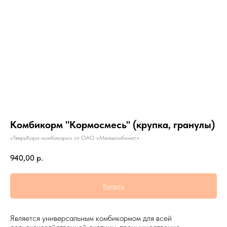
Комбикорм "Кормосмесь" (крупка, гранулы)
«ТверьКорм-комбикорм» от ОАО «Мелькомбинат»
940,00
р.
Купить
Является универсальным комбикормом для всей